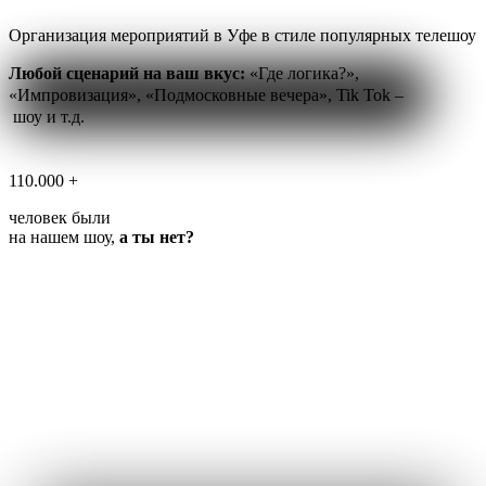
Организация мероприятий
в Уфе
в стиле популярных телешоу
Любой сценарий на ваш вкус:
«Где логика?»,
«Импровизация», «Подмосковные вечера», Tik Tok –
шоу и т.д.
110.000 +
человек были
на нашем шоу,
а ты нет?