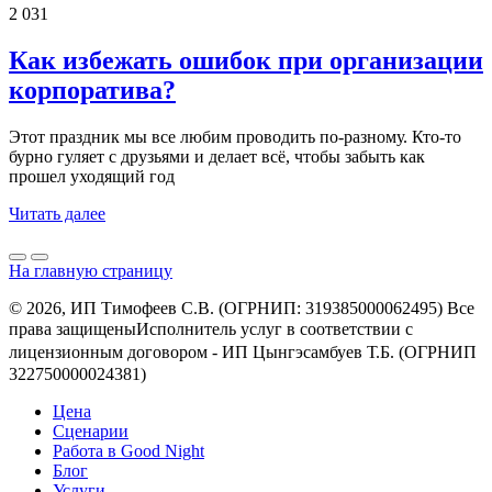
2 031
Как избежать ошибок при организации
корпоратива?
Этот праздник мы все любим проводить по-разному. Кто-то
бурно гуляет с друзьями и делает всё, чтобы забыть как
прошел уходящий год
Читать далее
На главную страницу
© 2026, ИП Тимофеев С.В. (ОГРНИП: 319385000062495) Все
права защищеныㅤㅤㅤㅤㅤㅤㅤㅤㅤㅤИсполнитель услуг в соответствии с
лицензионным договором - ㅤㅤㅤㅤㅤㅤИП Цынгэсамбуев Т.Б. (ОГРНИП
322750000024381)
Цена
Сценарии
Работа в Good Night
Блог
Услуги