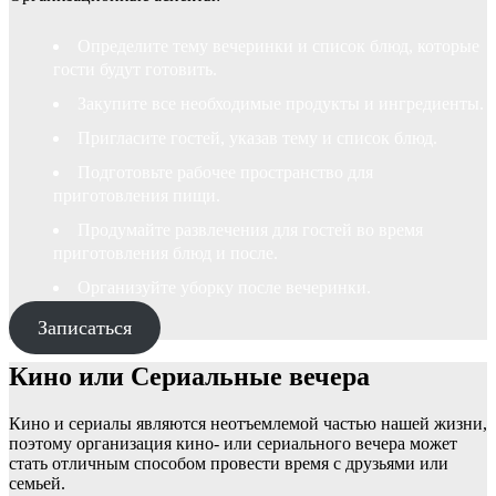
Определите тему вечеринки и список блюд, которые
гости будут готовить.
Закупите все необходимые продукты и ингредиенты.
Пригласите гостей, указав тему и список блюд.
Подготовьте рабочее пространство для
приготовления пищи.
Продумайте развлечения для гостей во время
приготовления блюд и после.
Организуйте уборку после вечеринки.
Записаться
Кино или Сериальные вечера
Кино и сериалы являются неотъемлемой частью нашей жизни,
поэтому организация кино- или сериального вечера может
стать отличным способом провести время с друзьями или
семьей.