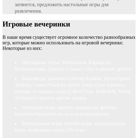
затянется, предложить настольные игры для
развлечения.
Игровые вечеринки
В наше время существует огромное количество разнообразных
игр, которые можно использовать на игровой вечеринке.
Некоторые из них:
Настольные игры: Монополия, Каркассон,
Колонизаторы, Диксит, Стыцко, Alias и многие другие.
Видеоигры: файтинги (Mortal Kombat, Street Fighter,
Tekken), гонки (Need for Speed, Forza, Gran Turismo),
шутеры от первого лица (Call of Duty, Battlefield, Medal
of Honor) и многие другие жанры.
Активные игры: прятки, вышибалы, футбол/
волейбол/баскетбол (если есть возможность).
Виртуальные игры: онлайн-игры, компьютерные
игры, мобильные игры, VR-игры.