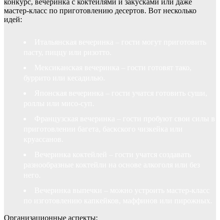
конкурс, вечеринка с коктейлями и закусками или даже
мастер-класс по приготовлению десертов. Вот несколько
идей:
Итальянская вечеринка – гости могут приготовить
пасту, пиццу или ризотто.
Мексиканская вечеринка – гости готовят тако,
буррито или кесадилью.
Японская вечеринка – гости учатся готовить суши,
роллы или мисо-суп.
Французская вечеринка – гости пробуют свои силы в
приготовлении багета, баскского чизкейка или
круассанов.
Вечеринка коктейлей – гости учатся создавать
разнообразные коктейли на основе алкоголя или без
него.
Вечеринка выпечки – можно устроить мастер-класс
по изготовлению капкейков, маффинов или пирожных.
Организационные аспекты: