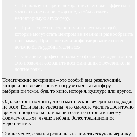
Используйте яркие декорации, световые эффекты и
музыкальное сопровождение, чтобы создать
неповторимую атмосферу.
Пригласите на вечеринку интересных людей,
которые могут стать центром внимания и разнообразить
программу. Приглашения и информирование гостей
должно быть удобным для всех.
Сделайте профессиональную фотосессию для гостей.
Это позволит сохранить воспоминания о вечеринке на
долгие годы.
Тематические вечеринки – это особый вид развлечений,
который позволяет гостям погрузиться в атмосферу
выбранной темы, будь то кино, история, культура или другое.
Однако стоит помнить, что тематические вечеринки подходят
не всем. Если вы не уверены, что сможете уделить достаточно
времени подготовке или ваши гости не готовы к такому
формату отдыха, лучше выбрать более традиционное
мероприятие.
Тем не менее, если вы решились на тематическую вечеринку,