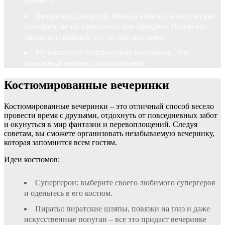
активно.
Вечеринки для детей. Можно выбрать классические
сценарии: вечер принцессы или праздник Человека-
паука, или выбрать что-то оригинальное.
Музыкальные тематические вечеринки. Это
идеальный вариант для меломанов.
Костюмированные вечеринки
Костюмированные вечеринки – это отличный способ весело
провести время с друзьями, отдохнуть от повседневных забот
и окунуться в мир фантазии и перевоплощений. Следуя
советам, вы сможете организовать незабываемую вечеринку,
которая запомнится всем гостям.
Идеи костюмов:
Супергерои: выберите своего любимого супергероя
и оденьтесь в его костюм.
Пираты: пиратские шляпы, повязки на глаз и даже
искусственные попугаи – все это придаст вечеринке