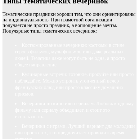
Типы тематических вечеринок
Тематические праздники хороши тем, что они ориентированы
на индивидуальность. При грамотной организации
получается не просто праздник, а воплощение мечты.
Популярные типы тематических вечеринок:
Костюмированные вечеринки: костюмы в стиле
героев фильмов, мультфильмов или даже реальных
людей. Тематика даже могут быть не одна, а просто
общее направление.
Кулинарные встречи: готовьте, пробуйте или просто
наблюдайте. Можно устроить утонченный вечер
французских блюд или просто классику домашних
приемов.
Вечеринки по кино или сериалам. Любовь к одному
фильму или сериалу объединяет, и стоит это
использовать.
Вечеринки с играми. Лучший вариант для молодежи
или просто тех, кто предпочитает проводить время