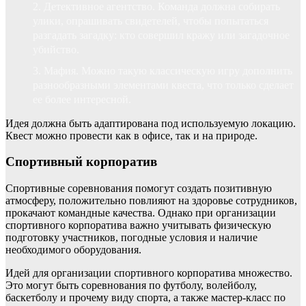
Детективное агентство. Команда должна собирать
улики, опрашивать свидетелей, чтобы попытаться
разгадать загадку: кто совершил кражу или загадочное
убийство.
Мафия. Можно такую классическую игру дополнить
разнообразными элементами квеста, что только сделает
ее более интересной.
Идея должна быть адаптирована под используемую локацию.
Квест можно провести как в офисе, так и на природе.
Спортивный корпоратив
Спортивные соревнования помогут создать позитивную
атмосферу, положительно повлияют на здоровье сотрудников,
прокачают командные качества. Однако при организации
спортивного корпоратива важно учитывать физическую
подготовку участников, погодные условия и наличие
необходимого оборудования.
Идей для организации спортивного корпоратива множество.
Это могут быть соревнования по футболу, волейболу,
баскетболу и прочему виду спорта, а также мастер-класс по