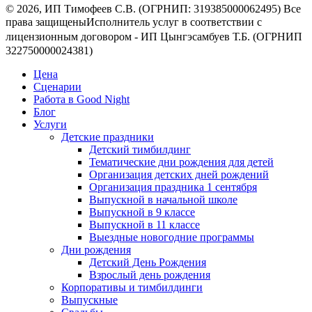
© 2026, ИП Тимофеев С.В. (ОГРНИП: 319385000062495) Все
права защищеныㅤㅤㅤㅤㅤㅤㅤㅤㅤㅤИсполнитель услуг в соответствии с
лицензионным договором - ㅤㅤㅤㅤㅤㅤИП Цынгэсамбуев Т.Б. (ОГРНИП
322750000024381)
Цена
Сценарии
Работа в Good Night
Блог
Услуги
Детские праздники
Детский тимбилдинг
Тематические дни рождения для детей
Организация детских дней рождений
Организация праздника 1 сентября
Выпускной в начальной школе
Выпускной в 9 классе
Выпускной в 11 классе
Выездные новогодние программы
Дни рождения
Детский День Рождения
Взрослый день рождения
Корпоративы и тимбилдинги
Выпускные