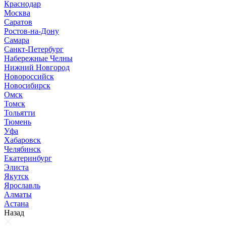
Краснодар
Москва
Саратов
Ростов-на-Дону
Самара
Санкт-Петербург
Набережные Челны
Нижний Новгород
Новороссийск
Новосибирск
Омск
Томск
Тольятти
Тюмень
Уфа
Хабаровск
Челябинск
Екатеринбург
Элиста
Якутск
Ярославль
Алматы
Астана
Назад