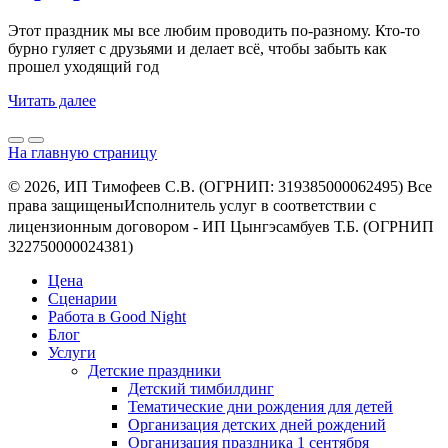
Этот праздник мы все любим проводить по-разному. Кто-то
бурно гуляет с друзьями и делает всё, чтобы забыть как
прошел уходящий год
Читать далее
На главную страницу
© 2026, ИП Тимофеев С.В. (ОГРНИП: 319385000062495) Все
права защищеныㅤㅤㅤㅤㅤㅤㅤㅤㅤㅤИсполнитель услуг в соответствии с
лицензионным договором - ㅤㅤㅤㅤㅤㅤИП Цынгэсамбуев Т.Б. (ОГРНИП
322750000024381)
Цена
Сценарии
Работа в Good Night
Блог
Услуги
Детские праздники
Детский тимбилдинг
Тематические дни рождения для детей
Организация детских дней рождений
Организация праздника 1 сентября