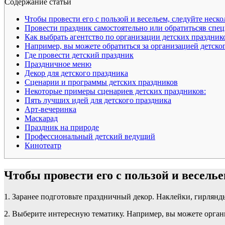
Содержание статьи
Чтобы провести его с пользой и весельем, следуйте неск
Провести праздник самостоятельно или обратитьсяв спе
Как выбрать агентство по организации детских праздник
Например, вы можете обратиться за организацией детског
Где провести детский праздник
Праздничное меню
Декор для детского праздника
Сценарии и программы детских праздников
Некоторые примеры сценариев детских праздников:
Пять лучших идей для детского праздника
Арт-вечеринка
Маскарад
Праздник на природе
Профессиональный детский ведущий
Кинотеатр
Чтобы провести его с пользой и весель
1. Заранее подготовьте праздничный декор. Наклейки, гирлян
2. Выберите интересную тематику. Например, вы можете орган